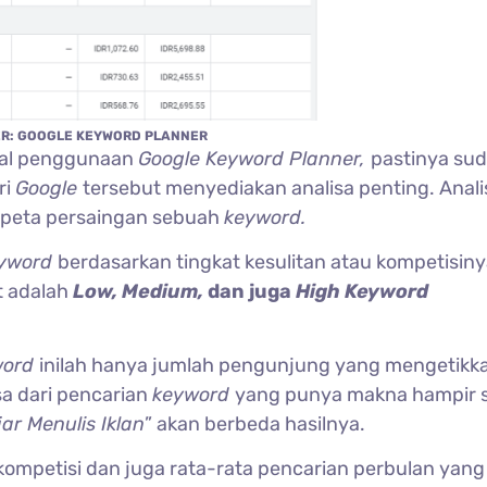
R: GOOGLE KEYWORD PLANNER
nal penggunaan
Google Keyword Planner,
pastinya su
ri
Google
tersebut menyediakan analisa penting. Anali
 peta persaingan sebuah
keyword.
yword
berdasarkan tingkat kesulitan atau kompetisin
t adalah
Low, Medium,
dan juga
High Keyword
word
inilah hanya jumlah pengunjung yang mengetikk
isa dari pencarian
keyword
yang punya makna hampir 
jar Menulis Iklan
” akan berbeda hasilnya.
ai kompetisi dan juga rata-rata pencarian perbulan yang