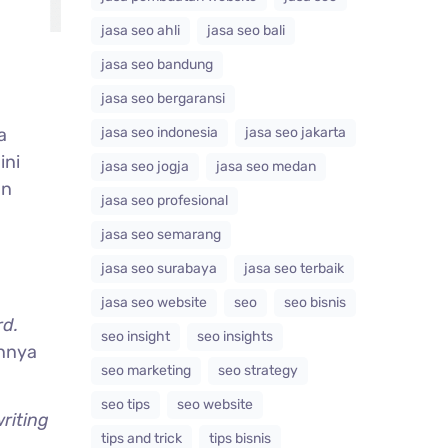
jasa seo ahli
jasa seo bali
jasa seo bandung
jasa seo bergaransi
jasa seo indonesia
jasa seo jakarta
a
ini
jasa seo jogja
jasa seo medan
an
jasa seo profesional
jasa seo semarang
jasa seo surabaya
jasa seo terbaik
jasa seo website
seo
seo bisnis
rd.
seo insight
seo insights
nnya
seo marketing
seo strategy
seo tips
seo website
riting
tips and trick
tips bisnis