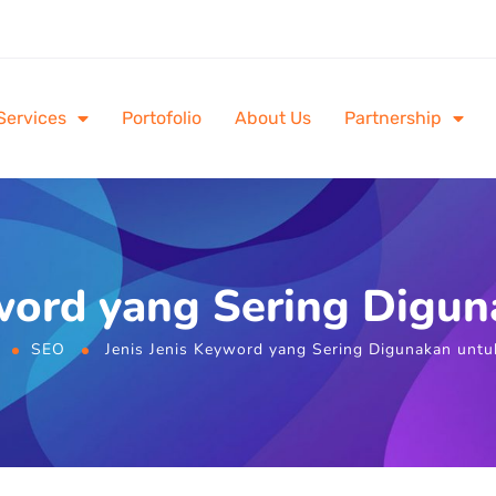
Services
Portofolio
About Us
Partnership
yword yang Sering Digu
SEO
Jenis Jenis Keyword yang Sering Digunakan unt