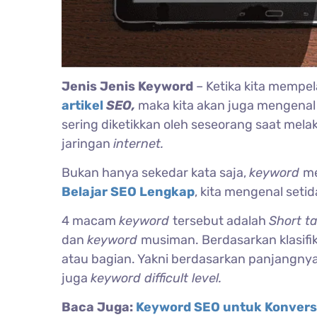
Jenis Jenis Keyword
– Ketika kita mempe
artikel
SEO,
maka kita akan juga mengenal
sering diketikkan oleh seseorang saat mela
jaringan
internet.
Bukan hanya sekedar kata saja,
keyword
me
Belajar SEO Lengkap
, kita mengenal set
4 macam
keyword
tersebut adalah
Short t
dan
keyword
musiman. Berdasarkan klasifika
atau bagian. Yakni berdasarkan panjangny
juga
keyword difficult level.
Baca Juga:
Keyword SEO untuk Konversi