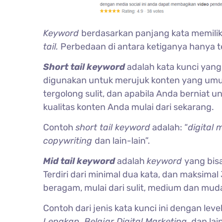
Keyword
berdasarkan panjang kata memiliki
tail.
Perbedaan di antara ketiganya hanya t
Short tail keyword
adalah kata kunci yang 
digunakan untuk merujuk konten yang umum
tergolong sulit, dan apabila Anda bernia
kualitas konten Anda mulai dari sekarang.
Contoh
short tail keyword
adalah: “
digital 
copywriting
dan lain-lain”.
Mid tail keyword
adalah
keyword
yang bis
Terdiri dari minimal dua kata, dan maksimal 
beragam, mulai dari sulit, medium dan mud
Contoh dari jenis kata kunci ini dengan level
Lengkap, Belajar Digital Marketing,
dan lain