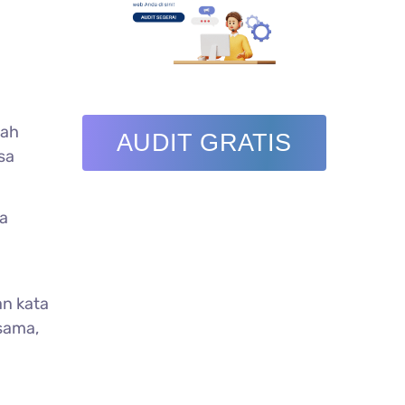
dah
AUDIT GRATIS
sa
ya
an kata
sama,