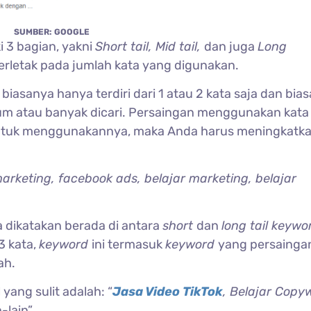
SUMBER: GOOGLE
 3 bagian, yakni
Short tail, Mid tail,
dan juga
Long
erletak pada jumlah kata yang digunakan.
biasanya hanya terdiri dari 1 atau 2 kata saja dan bias
 atau banyak dicari. Persaingan menggunakan kata 
t untuk menggunakannya, maka Anda harus meningkatk
marketing, facebook ads, belajar marketing, belajar
a dikatakan berada di antara
short
dan
long tail keywo
3 kata,
keyword
ini termasuk
keyword
yang persainga
ah.
 yang sulit adalah: “
Jasa Video TikTok
, Belajar Copyw
-lain”.