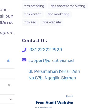
tips branding
tips content marketing
kunci
tips konten
tips marketing
eskipun
Alexa.
tips seo
tips website
tagram,
Contact Us
081 22222 7920
support@creativism.id
Jl. Perumahan Kenari Asri
No.C7b, Ngaglik, Sleman