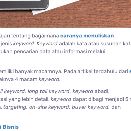
lajari tentang bagaimana
caranya menuliskan
 jenis
keyword. Keyword
adalah kata atau susunan ka
kukan pencarian data atau informasi melalui
miliki banyak macamnya. Pada artikel terdahulu dari
idaknya 4 macam
keyword.
ail keyword, long tail keyword, keyword
abadi,
si yang lebih detail,
keyword
dapat dibagi menjadi 
a,
targeting
, on-site keyword, buyer keyword,
dan
 Bisnis