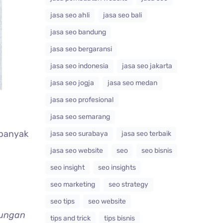
jasa seo ahli
jasa seo bali
jasa seo bandung
jasa seo bergaransi
jasa seo indonesia
jasa seo jakarta
jasa seo jogja
jasa seo medan
jasa seo profesional
jasa seo semarang
 banyak
jasa seo surabaya
jasa seo terbaik
jasa seo website
seo
seo bisnis
seo insight
seo insights
seo marketing
seo strategy
seo tips
seo website
bungan
tips and trick
tips bisnis