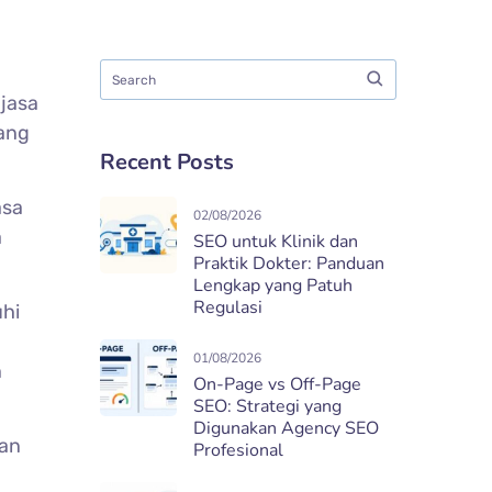
 jasa
dang
Recent Posts
asa
02/08/2026
a
SEO untuk Klinik dan
Praktik Dokter: Panduan
Lengkap yang Patuh
Regulasi
uhi
01/08/2026
n
On-Page vs Off-Page
SEO: Strategi yang
Digunakan Agency SEO
san
Profesional