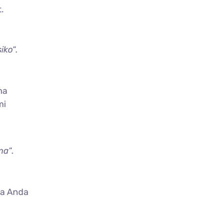
.
siko
“.
ma
mi
ma
“.
sa Anda