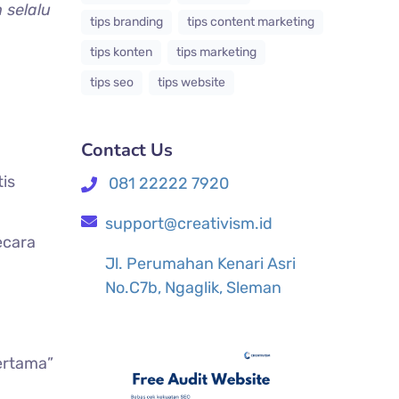
 selalu
tips branding
tips content marketing
tips konten
tips marketing
tips seo
tips website
Contact Us
tis
081 22222 7920
support@creativism.id
ecara
Jl. Perumahan Kenari Asri
No.C7b, Ngaglik, Sleman
Pertama”