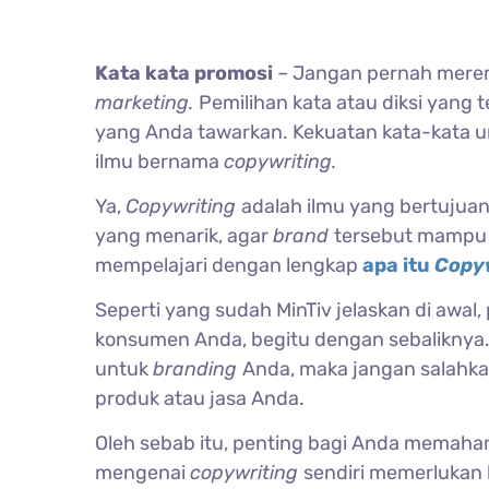
Kata kata promosi
– Jangan pernah merem
marketing.
Pemilihan kata atau diksi yang
yang Anda tawarkan. Kekuatan kata-kata un
ilmu bernama
copywriting.
Ya,
Copywriting
adalah ilmu yang bertujua
yang menarik, agar
brand
tersebut mampu d
mempelajari dengan lengkap
apa itu
Copy
Seperti yang sudah MinTiv jelaskan di awal
konsumen Anda, begitu dengan sebaliknya. 
untuk
branding
Anda, maka jangan salahka
produk atau jasa Anda.
Oleh sebab itu, penting bagi Anda memaha
mengenai
copywriting
sendiri memerlukan b