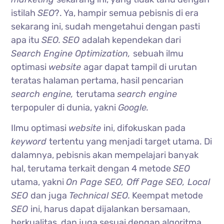
istilah
SEO
?. Ya, hampir semua pebisnis di era
sekarang ini, sudah mengetahui dengan pasti
apa itu
SEO.
SEO
adalah kependekan dari
Search Engine Optimization,
sebuah ilmu
optimasi
website
agar dapat tampil di urutan
teratas halaman pertama, hasil pencarian
search engine,
terutama
search engine
terpopuler di dunia, yakni
Google.
Ilmu optimasi
website
ini, difokuskan pada
keyword
tertentu yang menjadi target utama. Di
dalamnya, pebisnis akan mempelajari banyak
hal, terutama terkait dengan 4 metode
SEO
utama, yakni
On Page SEO, Off Page SEO, Local
SEO
dan juga
Technical SEO.
Keempat metode
SEO
ini, harus dapat dijalankan bersamaan,
berkualitas, dan juga sesuai dengan algoritma