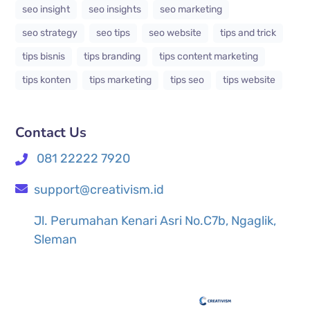
seo insight
seo insights
seo marketing
seo strategy
seo tips
seo website
tips and trick
tips bisnis
tips branding
tips content marketing
tips konten
tips marketing
tips seo
tips website
Contact Us
081 22222 7920
support@creativism.id
Jl. Perumahan Kenari Asri No.C7b, Ngaglik,
Sleman