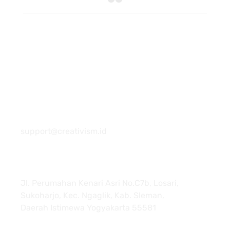
081 22222 7920
support@creativism.id
Jl. Perumahan Kenari Asri No.C7b, Losari,
Sukoharjo, Kec. Ngaglik, Kab. Sleman,
Daerah Istimewa Yogyakarta 55581