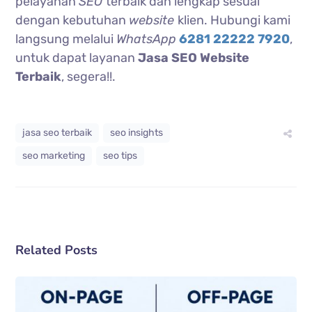
pelayanan
SEO
terbaik dan lengkap sesuai
dengan kebutuhan
website
klien. Hubungi kami
langsung melalui
WhatsApp
6281 22222 7920
,
untuk dapat layanan
Jasa SEO Website
Terbaik
, segera!!.
jasa seo terbaik
seo insights
seo marketing
seo tips
Related Posts