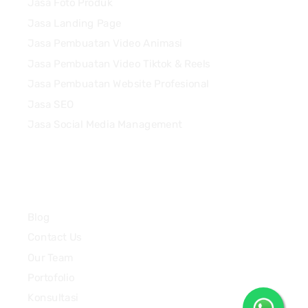
Jasa Foto Produk
Jasa Landing Page
Jasa Pembuatan Video Animasi
Jasa Pembuatan Video Tiktok & Reels
Jasa Pembuatan Website Profesional
Jasa SEO
Jasa Social Media Management
Quick Links
Blog
Contact Us
Our Team
Portofolio
Konsultasi