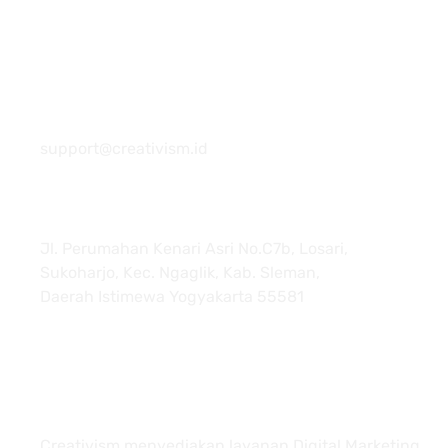
081 22222 7920
support@creativism.id
Jl. Perumahan Kenari Asri No.C7b, Losari,
Sukoharjo, Kec. Ngaglik, Kab. Sleman,
Daerah Istimewa Yogyakarta 55581
About
Creativism menyediakan layanan Digital Marketing