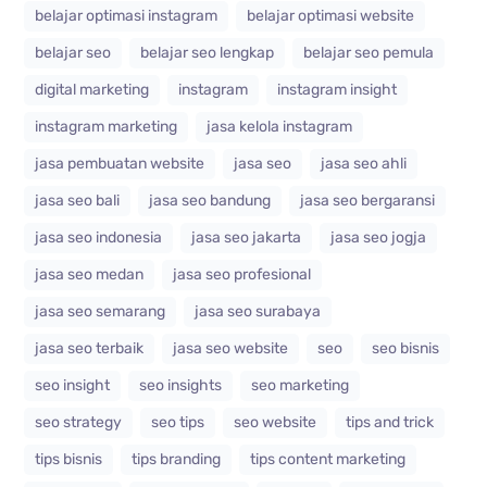
belajar optimasi instagram
belajar optimasi website
belajar seo
belajar seo lengkap
belajar seo pemula
digital marketing
instagram
instagram insight
instagram marketing
jasa kelola instagram
jasa pembuatan website
jasa seo
jasa seo ahli
jasa seo bali
jasa seo bandung
jasa seo bergaransi
jasa seo indonesia
jasa seo jakarta
jasa seo jogja
jasa seo medan
jasa seo profesional
jasa seo semarang
jasa seo surabaya
jasa seo terbaik
jasa seo website
seo
seo bisnis
seo insight
seo insights
seo marketing
seo strategy
seo tips
seo website
tips and trick
tips bisnis
tips branding
tips content marketing