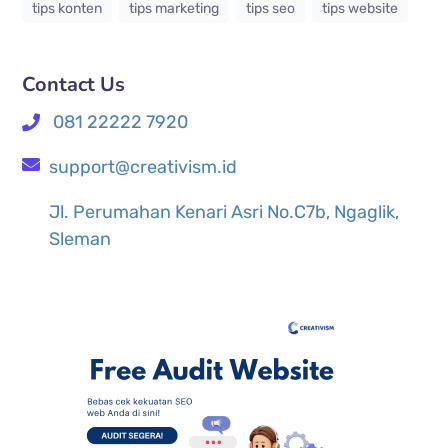
tips konten
tips marketing
tips seo
tips website
Contact Us
081 22222 7920
support@creativism.id
Jl. Perumahan Kenari Asri No.C7b, Ngaglik,
Sleman