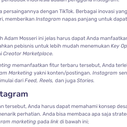
ga persaingannya dengan TikTok. Berbagai inovasi yan
ri, memberikan
Instagram
napas panjang untuk dapat
eh Adam Mosseri ini jelas harus dapat Anda manfaatka
hkan pebisnis untuk lebih mudah menemukan
Key Op
ni
Creator Marketplace.
eting
memanfaatkan fitur terbaru tersebut, Anda terle
ram Marketing
yakni konten/postingan.
Instagram
sen
imulai dari
Feed, Reels,
dan juga
Stories.
stagram
an tersebut, Anda harus dapat memahami konsep des
enarik perhatian. Anda bisa membaca apa saja strate
gram marketing
pada
link
di bawah ini;