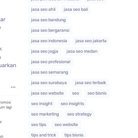
jasa seo ahli
jasa seo bali
tar
jasa seo bandung
g
jasa seo bergaransi
jasa seo indonesia
jasa seo jakarta
k
jasa seo jogja
jasa seo medan
n
jasa seo profesional
luarkan
jasa seo semarang
jasa seo surabaya
jasa seo terbaik
jasa seo website
seo
seo bisnis
seo insight
seo insights
seo marketing
seo strategy
seo tips
seo website
tips and trick
tips bisnis