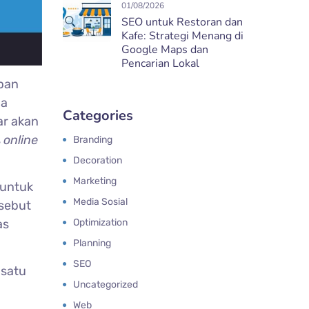
01/08/2026
SEO untuk Restoran dan
Kafe: Strategi Menang di
Google Maps dan
Pencarian Lokal
apan
ga
Categories
ar akan
s
online
Branding
Decoration
Marketing
 untuk
Media Sosial
rsebut
Optimization
as
Planning
SEO
 satu
Uncategorized
Web