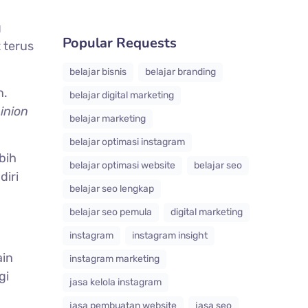
g
Popular Requests
 terus
belajar bisnis
belajar branding
n.
belajar digital marketing
inion
belajar marketing
belajar optimasi instagram
bih
belajar optimasi website
belajar seo
diri
belajar seo lengkap
belajar seo pemula
digital marketing
instagram
instagram insight
ain
instagram marketing
gi
jasa kelola instagram
jasa pembuatan website
jasa seo