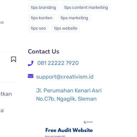
tips branding
tips content marketing
tips konten
tips marketing
tips seo
tips website
Contact Us
081 22222 7920
support@creativism.id
Jl. Perumahan Kenari Asri
atkan
No.C7b, Ngaglik, Sleman
ga