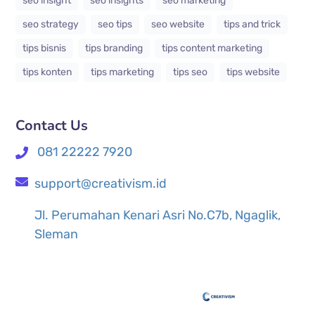
seo insight
seo insights
seo marketing
seo strategy
seo tips
seo website
tips and trick
tips bisnis
tips branding
tips content marketing
tips konten
tips marketing
tips seo
tips website
Contact Us
081 22222 7920
support@creativism.id
Jl. Perumahan Kenari Asri No.C7b, Ngaglik,
Sleman