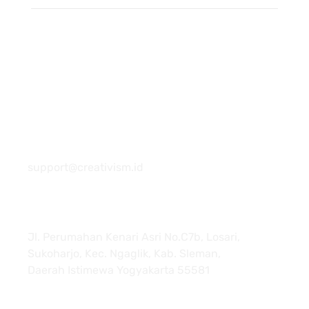
081 22222 7920
support@creativism.id
Jl. Perumahan Kenari Asri No.C7b, Losari,
Sukoharjo, Kec. Ngaglik, Kab. Sleman,
Daerah Istimewa Yogyakarta 55581