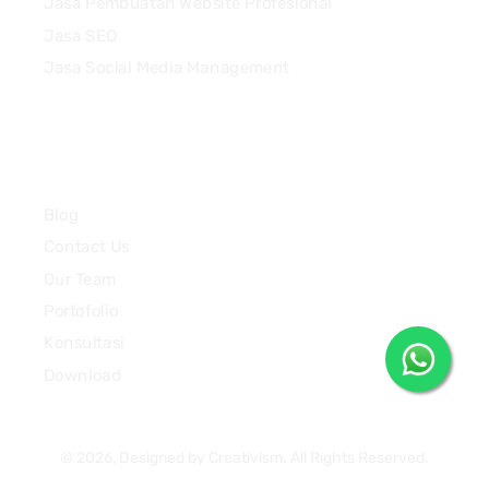
Jasa Pembuatan Website Profesional
Jasa SEO
Jasa Social Media Management
Quick Links
Blog
Contact Us
Our Team
Portofolio
Konsultasi
Download
© 2026, Designed by Creativism. All Rights Reserved.