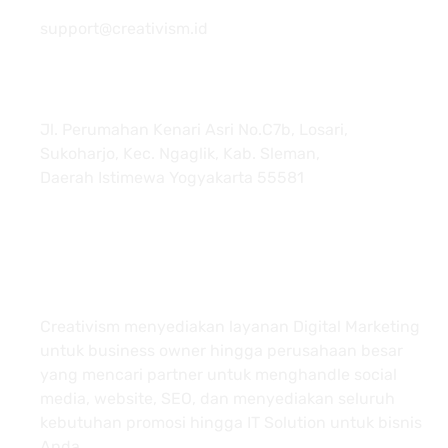
081 22222 7920
support@creativism.id
Jl. Perumahan Kenari Asri No.C7b, Losari,
Sukoharjo, Kec. Ngaglik, Kab. Sleman,
Daerah Istimewa Yogyakarta 55581
About
Creativism menyediakan layanan Digital Marketing
untuk business owner hingga perusahaan besar
yang mencari partner untuk menghandle social
media, website, SEO, dan menyediakan seluruh
kebutuhan promosi hingga IT Solution untuk bisnis
Anda.