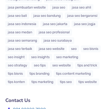
jasa pembuatan website
jasa seo
jasa seo ahli
jasa seo bali
jasa seo bandung
jasa seo bergaransi
jasa seo indonesia
jasa seo jakarta
jasa seo jogja
jasa seo medan
jasa seo profesional
jasa seo semarang
jasa seo surabaya
jasa seo terbaik
jasa seo website
seo
seo bisnis
seo insight
seo insights
seo marketing
seo strategy
seo tips
seo website
tips and trick
tips bisnis
tips branding
tips content marketing
tips konten
tips marketing
tips seo
tips website
Contact Us