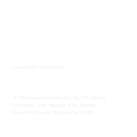
081 22222 7920
support@creativism.id
Jl. Perumahan Kenari Asri No.C7b, Losari,
Sukoharjo, Kec. Ngaglik, Kab. Sleman,
Daerah Istimewa Yogyakarta 55581