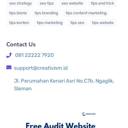
seo strategy
seo tips
seo website
tips and trick
tips bisnis
tips branding
tips content marketing
tips konten
tips marketing
tips seo
tips website
Contact Us
081 22222 7920
support@creativism.id
Jl. Perumahan Kenari Asri No.C7b, Ngaglik,
Sleman