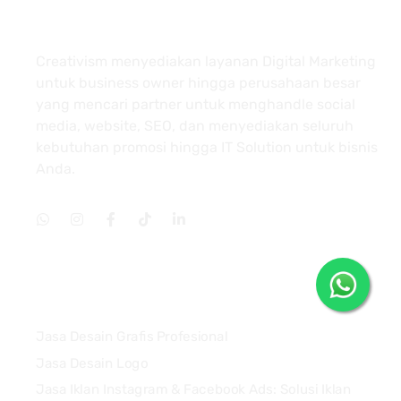
About
Creativism menyediakan layanan Digital Marketing
untuk business owner hingga perusahaan besar
yang mencari partner untuk menghandle social
media, website, SEO, dan menyediakan seluruh
kebutuhan promosi hingga IT Solution untuk bisnis
Anda.
Services
Jasa Desain Grafis Profesional
Jasa Desain Logo
Jasa Iklan Instagram & Facebook Ads: Solusi Iklan