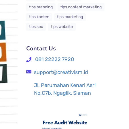
tips branding
tips content marketing
tips konten
tips marketing
tips seo
tips website
Contact Us
081 22222 7920
support@creativism.id
Jl. Perumahan Kenari Asri
No.C7b, Ngaglik, Sleman