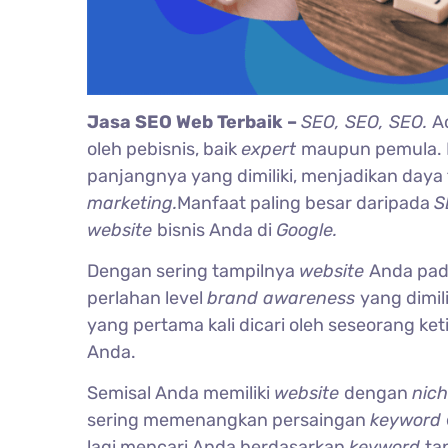
Jasa SEO Web Terbaik –
SEO, SEO, SEO.
A
oleh pebisnis, baik
expert
maupun pemula. B
panjangnya yang dimiliki, menjadikan daya t
marketing.
Manfaat paling besar daripada
S
website
bisnis Anda di
Google.
Dengan sering tampilnya
website
Anda pa
perlahan level
brand awareness
yang dimil
yang pertama kali dicari oleh seseorang 
Anda.
Semisal Anda memiliki
website
dengan
nic
sering memenangkan persaingan
keyword
lagi mencari Anda berdasarkan
keyword
ta