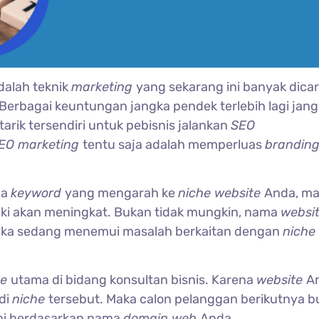
dalah teknik
marketing
yang sekarang ini banyak dicar
erbagai keuntungan jangka pendek terlebih lagi jan
arik tersendiri untuk pebisnis jalankan
SEO
EO marketing
tentu saja adalah memperluas
brandin
da
keyword
yang mengarah ke
niche website
Anda, m
iki akan meningkat. Bukan tidak mungkin, nama
websi
ketika sedang menemui masalah berkaitan dengan
niche
he
utama di bidang konsultan bisnis. Karena
website
A
di
niche
tersebut. Maka calon pelanggan berikutnya 
pi berdasarkan nama
domain web
Anda.