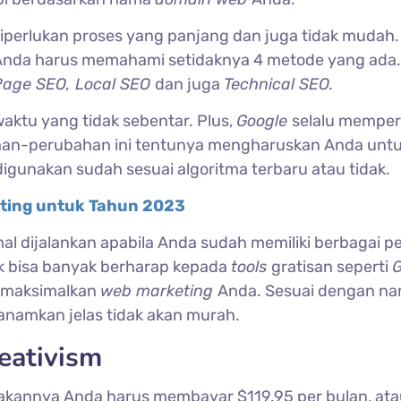
diperlukan proses yang panjang dan juga tidak mudah. 
Anda harus memahami setidaknya 4 metode yang ada.
Page SEO, Local SEO
dan juga
Technical SEO.
waktu yang tidak sebentar. Plus,
Google
selalu memper
ahan-perubahan ini tentunya mengharuskan Anda unt
gunakan sudah sesuai algoritma terbaru atau tidak.
eting untuk Tahun 2023
imal dijalankan apabila Anda sudah memiliki berbagai p
k bisa banyak berharap kepada
tools
gratisan seperti
G
memaksimalkan
web marketing
Anda. Sesuai dengan n
tanamkan jelas tidak akan murah.
eativism
akannya Anda harus membayar $119.95 per bulan, ata