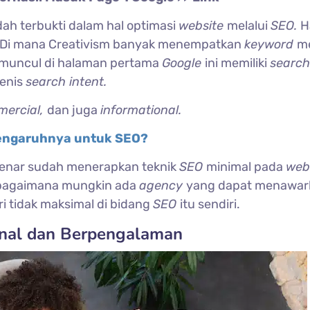
ah terbukti dalam hal optimasi
website
melalui
SEO.
H
as. Di mana Creativism banyak menempatkan
keyword
m
muncul di halaman pertama
Google
ini memiliki
search
jenis
search intent.
mercial,
dan juga
informational.
Pengaruhnya untuk SEO?
enar sudah menerapkan teknik
SEO
minimal pada
web
, bagaimana mungkin ada
agency
yang dapat menawar
i tidak maksimal di bidang
SEO
itu sendiri.
onal dan Berpengalaman