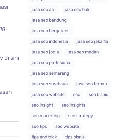
masi
jasa seo ahli
jasa seo bali
jasa seo bandung
ng.
jasa seo bergaransi
jasa seo indonesia
jasa seo jakarta
jasa seo jogja
jasa seo medan
v di sini
jasa seo profesional
jasa seo semarang
jasa seo surabaya
jasa seo terbaik
lasan
jasa seo website
seo
seo bisnis
seo insight
seo insights
seo marketing
seo strategy
seo tips
seo website
tips and trick
tips bisnis