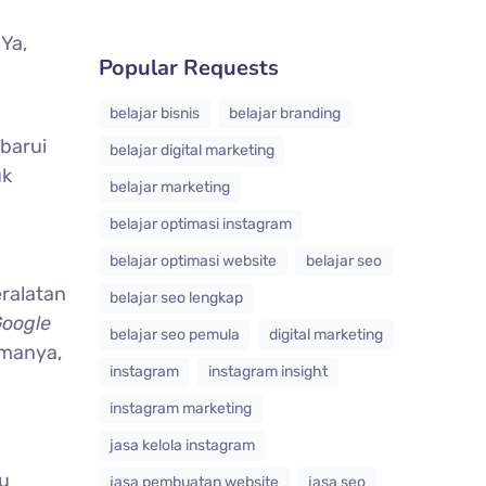
Ya,
Popular Requests
belajar bisnis
belajar branding
barui
belajar digital marketing
uk
belajar marketing
belajar optimasi instagram
belajar optimasi website
belajar seo
eralatan
belajar seo lengkap
oogle
belajar seo pemula
digital marketing
amanya,
instagram
instagram insight
instagram marketing
jasa kelola instagram
u
jasa pembuatan website
jasa seo