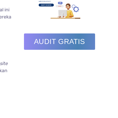
al ini
ereka
AUDIT GRATIS
site
kan