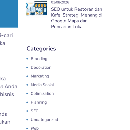
01/08/2026
SEO untuk Restoran dan
Kafe: Strategi Menang di
Google Maps dan
Pencarian Lokal
i-cari
gka
Categories
g
Branding
Decoration
Marketing
aka
Media Sosial
te
Anda
Optimization
bisnis
Planning
SEO
nda
Uncategorized
bukan
Web