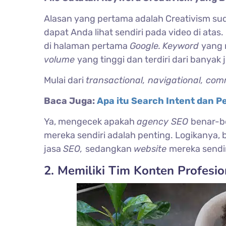
Alasan yang pertama adalah Creativism sud
dapat Anda lihat sendiri pada video di at
di halaman pertama
Google.
Keyword
yang 
volume
yang tinggi dan terdiri dari banyak 
Mulai dari
transactional, navigational, com
Baca Juga:
Apa itu Search Intent dan 
Ya, mengecek apakah
agency SEO
benar-b
mereka sendiri adalah penting. Logikanya
jasa
SEO,
sedangkan
website
mereka sendir
2. Memiliki Tim Konten Profesi