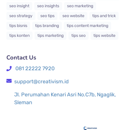
seo insight
seo insights
seo marketing
seo strategy
seo tips
seo website
tips and trick
tips bisnis
tips branding
tips content marketing
tips konten
tips marketing
tips seo
tips website
Contact Us
081 22222 7920
support@creativism.id
Jl. Perumahan Kenari Asri No.C7b, Ngaglik,
Sleman