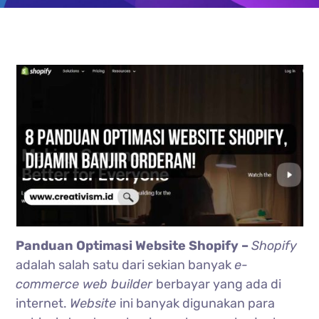
Panduan Optimasi Website Shopify –
Shopify
adalah salah satu dari sekian banyak
e-
commerce web builder
berbayar yang ada di
internet.
Website
ini banyak digunakan para