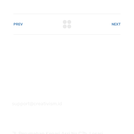
PREV
NEXT
081 22222 7920
support@creativism.id
Jl. Perumahan Kenari Asri No.C7b, Losari,