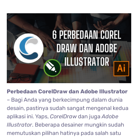
Perbedaan CorelDraw dan Adobe Illustrator
– Bagi Anda yang berkecimpung dalam dunia
desain, pastinya sudah sangat mengenal kedua
aplikasi ini. Yaps,
CorelDraw
dan juga
Adobe
Illustrator
. Beberapa desainer mungkin sudah
memutuskan pilihan hatinya pada salah satu