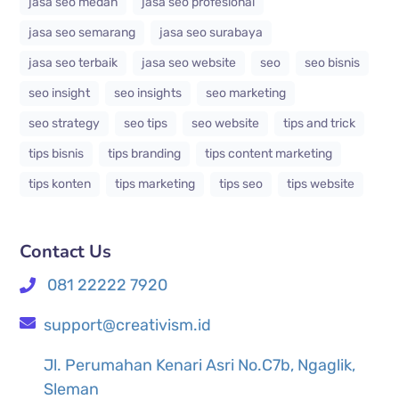
jasa seo medan
jasa seo profesional
jasa seo semarang
jasa seo surabaya
jasa seo terbaik
jasa seo website
seo
seo bisnis
seo insight
seo insights
seo marketing
seo strategy
seo tips
seo website
tips and trick
tips bisnis
tips branding
tips content marketing
tips konten
tips marketing
tips seo
tips website
Contact Us
081 22222 7920
support@creativism.id
Jl. Perumahan Kenari Asri No.C7b, Ngaglik,
Sleman