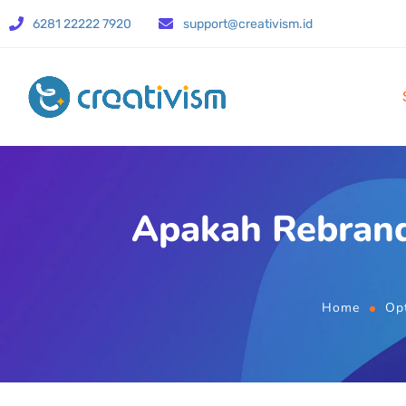
6281 22222 7920
support@creativism.id
Apakah Rebran
Home
Opt