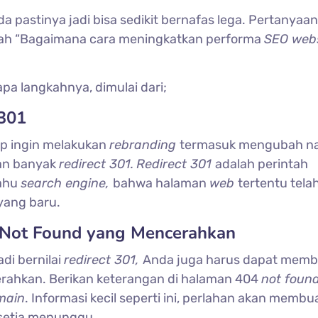
a pastinya jadi bisa sedikit bernafas lega. Pertanyaa
lah “Bagaimana cara meningkatkan performa
SEO webs
pa langkahnya, dimulai dari;
 301
ap ingin melakukan
rebranding
termasuk mengubah n
an banyak
redirect 301.
Redirect 301
adalah perintah
tahu
search engine,
bahwa halaman
web
tertentu tela
yang baru.
 Not Found yang Mencerahkan
di bernilai
redirect 301,
Anda juga harus dapat memb
rahkan. Berikan keterangan di halaman 404
not found
main
. Informasi kecil seperti ini, perlahan akan membu
 setia menunggu.