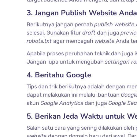
3. Jangan Publish Website Anda
Berikutnya jangan pernah
publish website
selesai. Gunakan fitur
draft
dan juga
previ
robots.txt
agar mencegah
website
Anda ter
Apabila proses perubahan teknik dan juga i
Jangan lupa untuk mengubah
settingan ro
4. Beritahu Google
Tips dan trik berikutnya adalah dengan m
dapat melakukan ini melalui bantuan
Googl
akun
Google Analytics
dan juga
Google Se
5. Berikan Jeda Waktu untuk W
Salah satu cara yang sering dilakukan oleh 
website
dengan domain baru dari awal. Car