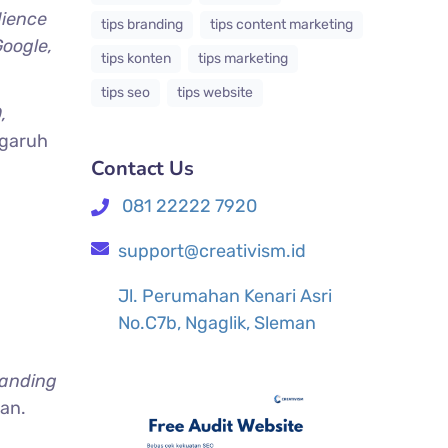
dience
tips branding
tips content marketing
oogle,
tips konten
tips marketing
tips seo
tips website
,
ngaruh
Contact Us
081 22222 7920
support@creativism.id
Jl. Perumahan Kenari Asri
No.C7b, Ngaglik, Sleman
randing
an.