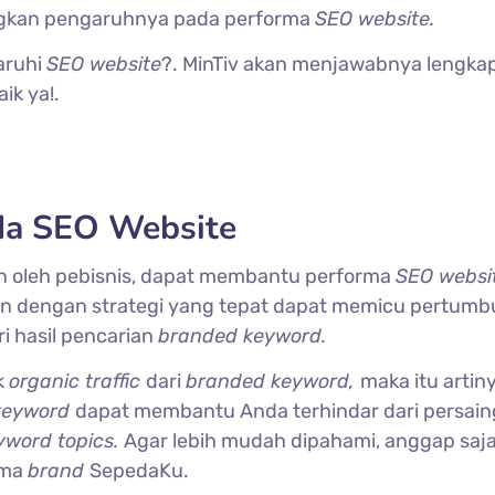
gkan pengaruhnya pada performa
SEO website.
aruhi
SEO website
?. MinTiv akan menjawabnya lengkap
aik ya!.
da SEO Website
n oleh pebisnis, dapat membantu performa
SEO websi
an dengan strategi yang tepat dapat memicu pertum
ri hasil pencarian
branded keyword.
k
organic traffic
dari
branded keyword,
maka itu artin
keyword
dapat membantu Anda terhindar dari persai
yword topics.
Agar lebih mudah dipahami, anggap saj
ama
brand
SepedaKu.