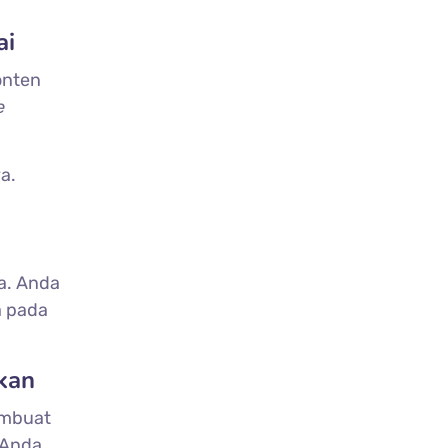
ai
onten
e
a.
a. Anda
a pada
kan
embuat
 Anda