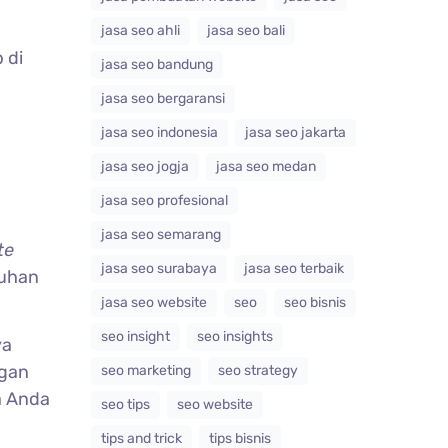
jasa seo ahli
jasa seo bali
 di
jasa seo bandung
jasa seo bergaransi
jasa seo indonesia
jasa seo jakarta
jasa seo jogja
jasa seo medan
jasa seo profesional
jasa seo semarang
te
jasa seo surabaya
jasa seo terbaik
buhan
jasa seo website
seo
seo bisnis
seo insight
seo insights
ya
ngan
seo marketing
seo strategy
a Anda
seo tips
seo website
tips and trick
tips bisnis