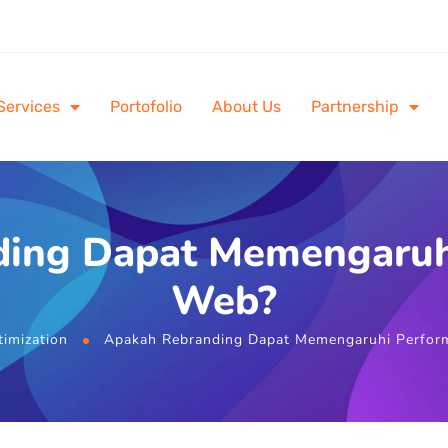
Services
Portofolio
About Us
Partnership
ding Dapat Memengaruh
Web?
imization
Apakah Rebranding Dapat Memengaruhi Perfo