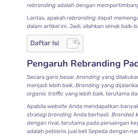
rebranding
adalah dengan mempertimban
Lantas, apakah
rebranding
dapat memeng
dalam artikel ini. Jadi, silahkan simak baik-b
Daftar Isi
Pengaruh Rebranding Pa
Secara garis besar,
branding
yang dilakuka
menjadi lebih baik.
Branding
yang dijalank
organic traffic
yang lebih baik, terutama da
Apabila
website
Anda mendapatkan banya
strategi
branding
Anda berhasil.
Branded 
dengan rival, terutama pada persaingan
ke
adalah pebisnis jual beli Sepeda dengan n