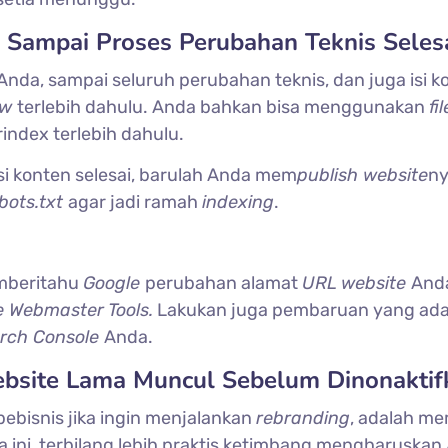
 Sampai Proses Perubahan Teknis Seles
Anda, sampai seluruh perubahan teknis, dan juga isi k
ew
terlebih dahulu. Anda bahkan bisa menggunakan
fil
index terlebih dahulu.
si konten selesai, barulah Anda mem
publish website
ny
bots.txt
agar jadi ramah
indexing
.
emberitahu
Google
perubahan alamat
URL website
And
e Webmaster Tools.
Lakukan juga pembaruan yang ad
arch Console
Anda.
ebsite Lama Muncul Sebelum Dinonaktif
pebisnis jika ingin menjalankan
rebranding
, adalah m
a ini, terbilang lebih praktis ketimbang mengharuskan