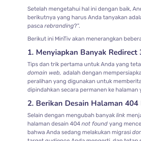
Setelah mengetahui hal ini dengan baik, And
berikutnya yang harus Anda tanyakan ada
pasca
rebranding
?”.
Berikut ini MinTiv akan menerangkan bebera
1. Menyiapkan Banyak Redirect
Tips dan trik pertama untuk Anda yang tet
domain web,
adalah dengan mempersiapk
peralihan yang digunakan untuk memberi
dipindahkan secara permanen ke halaman 
2. Berikan Desain Halaman 404
Selain dengan mengubah banyak
link
menja
halaman desain 404
not found
yang mence
bahwa Anda sedang melakukan migrasi
do
target
audience
Anda mengerti, dan tetap