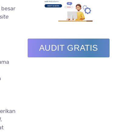
n besar
ite
AUDIT GRATIS
ama
h
erikan
,
at