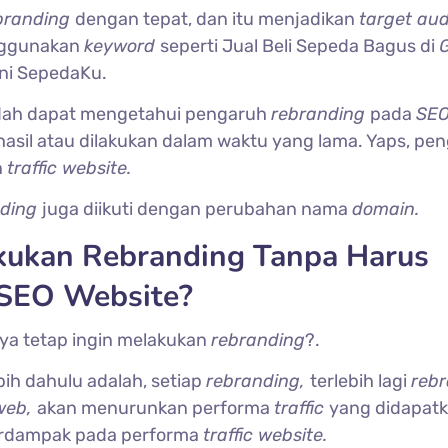
branding
dengan tepat, dan itu menjadikan
target au
nggunakan
keyword
seperti Jual Beli Sepeda Bagus di
G
ni SepedaKu.
sudah dapat mengetahui pengaruh
rebranding
pada
SEO
hasil atau dilakukan dalam waktu yang lama. Yaps, pe
n
traffic website.
nding
juga diikuti dengan perubahan nama
domain.
kukan Rebranding Tanpa Harus
SEO Website?
aya tetap ingin melakukan
rebranding
?.
ih dahulu adalah, setiap
rebranding,
terlebih lagi
reb
web,
akan menurunkan performa
traffic
yang didapatk
erdampak pada performa
traffic website.