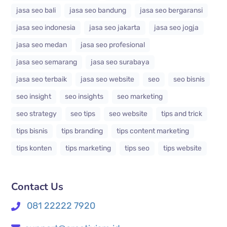
jasa seo bali
jasa seo bandung
jasa seo bergaransi
jasa seo indonesia
jasa seo jakarta
jasa seo jogja
jasa seo medan
jasa seo profesional
jasa seo semarang
jasa seo surabaya
jasa seo terbaik
jasa seo website
seo
seo bisnis
seo insight
seo insights
seo marketing
seo strategy
seo tips
seo website
tips and trick
tips bisnis
tips branding
tips content marketing
tips konten
tips marketing
tips seo
tips website
Contact Us
081 22222 7920