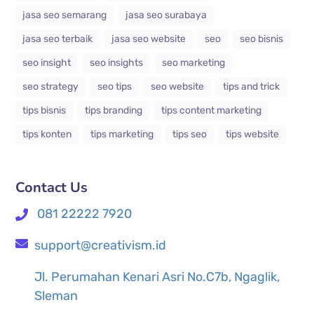
jasa seo semarang
jasa seo surabaya
jasa seo terbaik
jasa seo website
seo
seo bisnis
seo insight
seo insights
seo marketing
seo strategy
seo tips
seo website
tips and trick
tips bisnis
tips branding
tips content marketing
tips konten
tips marketing
tips seo
tips website
Contact Us
081 22222 7920
support@creativism.id
Jl. Perumahan Kenari Asri No.C7b, Ngaglik,
Sleman