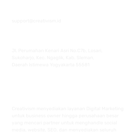
081 22222 7920
support@creativism.id
Jl. Perumahan Kenari Asri No.C7b, Losari,
Sukoharjo, Kec. Ngaglik, Kab. Sleman,
Daerah Istimewa Yogyakarta 55581
About
Creativism menyediakan layanan Digital Marketing
untuk business owner hingga perusahaan besar
yang mencari partner untuk menghandle social
media, website, SEO, dan menyediakan seluruh