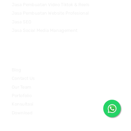
Jasa Pembuatan Video Tiktok & Reels
Jasa Pembuatan Website Profesional
Jasa SEO
Jasa Social Media Management
Quick Links
Blog
Contact Us
Our Team
Portofolio
Konsultasi
Download