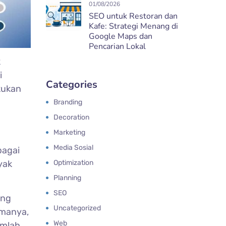
01/08/2026
SEO untuk Restoran dan
Kafe: Strategi Menang di
Google Maps dan
Pencarian Lokal
k
i
Categories
kukan
Branding
Decoration
Marketing
Media Sosial
bagai
Optimization
yak
Planning
SEO
ung
Uncategorized
manya,
Web
umlah