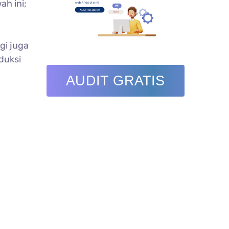
ah ini;
gi juga
duksi
AUDIT GRATIS