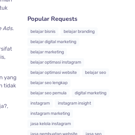
tuk
Popular Requests
e Ads.
belajar bisnis
belajar branding
belajar digital marketing
sifat
belajar marketing
is,
belajar optimasi instagram
belajar optimasi website
belajar seo
an yang
belajar seo lengkap
n tidak
belajar seo pemula
digital marketing
instagram
instagram insight
ja?,
instagram marketing
jasa kelola instagram
jasa pembuatan website
jasa seo