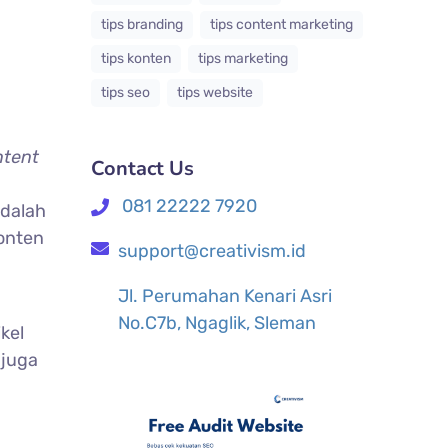
tips branding
tips content marketing
tips konten
tips marketing
tips seo
tips website
ntent
Contact Us
.
081 22222 7920
adalah
onten
support@creativism.id
Jl. Perumahan Kenari Asri
No.C7b, Ngaglik, Sleman
kel
 juga