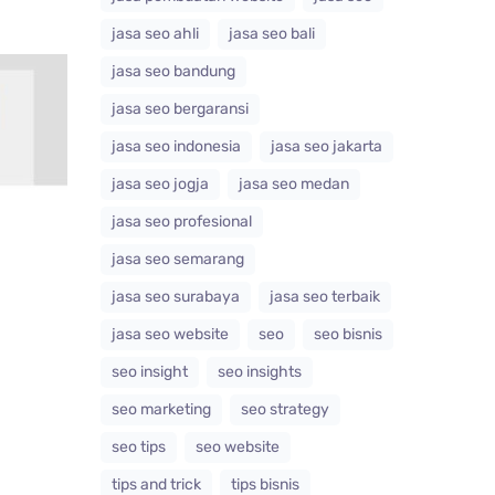
jasa seo ahli
jasa seo bali
jasa seo bandung
jasa seo bergaransi
jasa seo indonesia
jasa seo jakarta
jasa seo jogja
jasa seo medan
jasa seo profesional
jasa seo semarang
jasa seo surabaya
jasa seo terbaik
jasa seo website
seo
seo bisnis
seo insight
seo insights
seo marketing
seo strategy
seo tips
seo website
tips and trick
tips bisnis