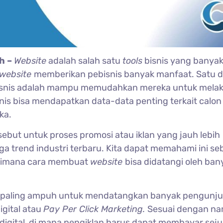
h –
Website
adalah salah satu
tools
bisnis yang banya
website
memberikan pebisnis banyak manfaat. Satu d
isnis adalah mampu memudahkan mereka untuk mela
nis bisa mendapatkan data-data penting terkait calon
ka.
ebut untuk proses promosi atau iklan yang jauh lebih
a trend industri terbaru. Kita dapat memahami ini se
agaimana cara membuat
website
bisa didatangi oleh ban
a paling ampuh untuk mendatangkan banyak pengunj
igital atau
Pay Per Click Marketing.
Sesuai dengan na
 digital, di mana pengiklan harus dapat membayar sej