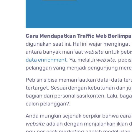
Cara Mendapatkan Traffic Web Berlimpa
digunakan saat ini
.
Hal ini wajar mengingat
antara banyak manfaat
website
untuk peb
data enrichment
.
Ya, melalui
website,
pebis
pelanggan yang menjadi pengunjung mere
Pebisnis bisa memanfaatkan data-data ters
tertarget. Sesuai dengan kebutuhan dan jug
bagian dari personalisasi konten. Lalu, b
calon pelanggan?.
Anda mungkin sejenak berpikir bahwa car
website
adalah dengan menjalankan iklan d
pay per click marketing
adalah model iklan