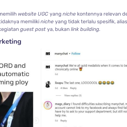
 memilih
website UGC
yang
niche
kontennya relevan 
tidaknya memiliki
niche
yang tidak terlalu spesifik, ali
 kegiatan
guest post
ya, bukan
link building.
rketing