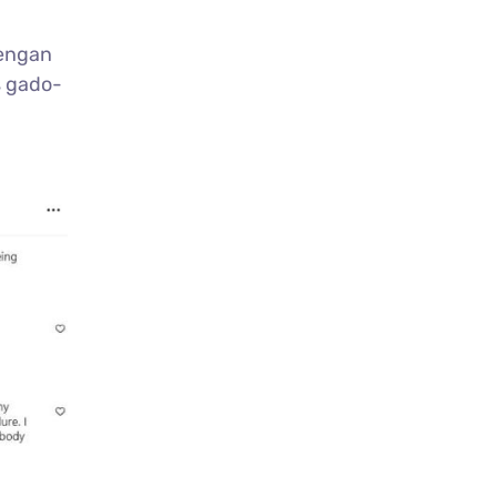
dengan
as gado-