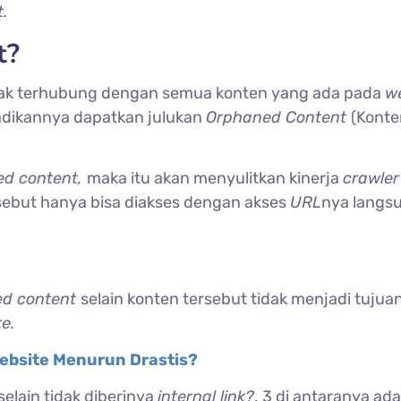
.
t?
dak terhubung dengan semua konten yang ada pada
we
adikannya dapatkan julukan
Orphaned Content
(Konte
ed content,
maka itu akan menyulitkan kinerja
crawler
sebut hanya bisa diakses dengan akses
URL
nya langs
ed content
selain konten tersebut tidak menjadi tujua
e.
Website Menurun Drastis?
selain tidak diberinya
internal link?
. 3 di antaranya ada