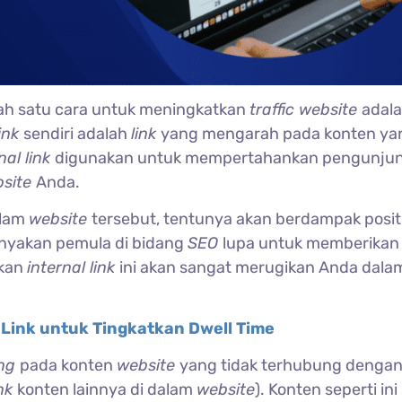
ah satu cara untuk meningkatkan
traffic website
adal
link
sendiri adalah
link
yang mengarah pada konten ya
nal link
digunakan untuk mempertahankan pengunjun
site
Anda.
alam
website
tersebut, tentunya akan berdampak posit
yakan pemula di bidang
SEO
lupa untuk memberikan
ikan
internal link
ini akan sangat merugikan Anda dala
Link untuk Tingkatkan Dwell Time
ing
pada konten
website
yang tidak terhubung denga
ink
konten lainnya di dalam
website
). Konten seperti ini