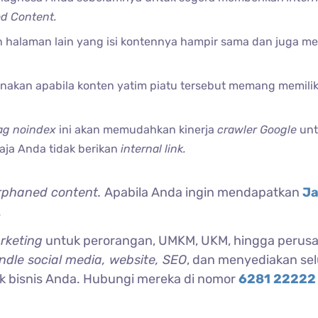
d Content.
 halaman lain yang isi kontennya hampir sama dan juga mem
gunakan apabila konten yatim piatu tersebut memang memilik
ag noindex
ini akan memudahkan kinerja
crawler Google
un
ja Anda tidak berikan
internal link.
rphaned content.
Apabila Anda ingin mendapatkan
Ja
.
arketing
untuk perorangan, UMKM, UKM, hingga perus
ndle social media, website, SEO
, dan menyediakan se
k bisnis Anda. Hubungi mereka di nomor
6281 22222