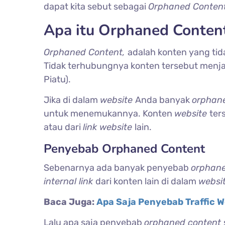
dapat kita sebut sebagai
Orphaned Content
Apa itu Orphaned Conten
Orphaned Content,
adalah konten yang ti
Tidak terhubungnya konten tersebut menj
Piatu).
Jika di dalam
website
Anda banyak
orphan
untuk menemukannya. Konten
website
ter
atau dari
link website
lain.
Penyebab Orphaned Content
Sebenarnya ada banyak penyebab
orphan
internal link
dari konten lain di dalam
websit
Baca Juga:
Apa Saja Penyebab Traffic 
Lalu apa saja penyebab
orphaned content