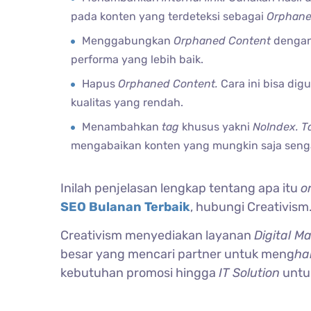
pada konten yang terdeteksi sebagai
Orphane
Menggabungkan
Orphaned Content
dengan
performa yang lebih baik.
Hapus
Orphaned Content.
Cara ini bisa di
kualitas yang rendah.
Menambahkan
tag
khusus yakni
NoIndex.
T
mengabaikan konten yang mungkin saja senga
Inilah penjelasan lengkap tentang apa itu
o
SEO Bulanan Terbaik
, hubungi Creativism
Creativism menyediakan layanan
Digital M
besar yang mencari partner untuk meng
ha
kebutuhan promosi hingga
IT Solution
untu