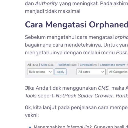
dan
Authority
yang meningkat
.
Pada akhirn
menjadi tidak maksimal
Cara Mengatasi Orphaned
Sebelum mengetahui cara mengatasi
orph
bagaimana cara mendeteksinya. Untuk ya
mengetahuinya dengan melalui menu
Post
Jika Anda tidak menggunakan
CMS,
maka A
Tools
seperti
NetPeak Spider Crawler, Rank
Ok, kita lanjut pada penjelasan cara mempe
yakni;
Menambahkan
internal link.
Gunakan hasil 