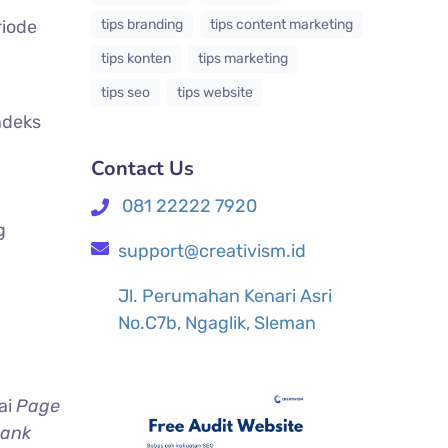
tips branding
tips content marketing
riode
tips konten
tips marketing
tips seo
tips website
ndeks
Contact Us
081 22222 7920
g
support@creativism.id
Jl. Perumahan Kenari Asri
No.C7b, Ngaglik, Sleman
ai
Page
Rank