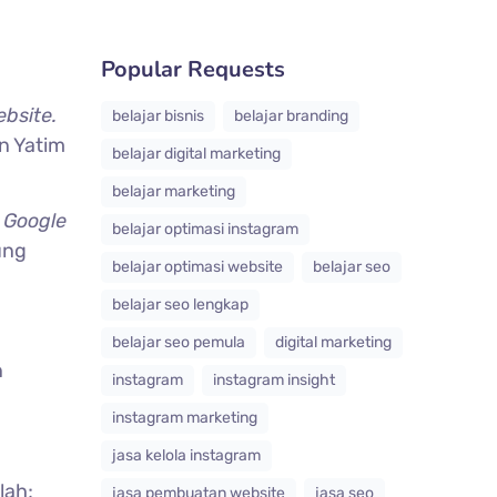
Popular Requests
bsite.
belajar bisnis
belajar branding
n Yatim
belajar digital marketing
belajar marketing
 Google
belajar optimasi instagram
ung
belajar optimasi website
belajar seo
belajar seo lengkap
belajar seo pemula
digital marketing
n
instagram
instagram insight
instagram marketing
jasa kelola instagram
lah;
jasa pembuatan website
jasa seo