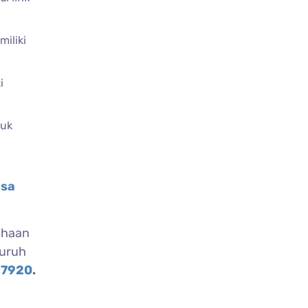
iliki
i
tuk
sa
ahaan
luruh
 7920
.