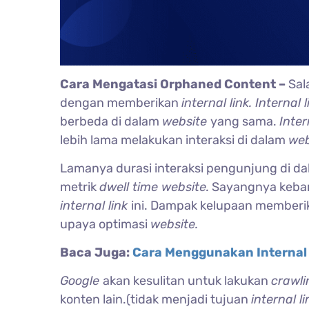
Cara Mengatasi Orphaned Content –
Sal
dengan memberikan
internal link. Internal 
berbeda di dalam
website
yang sama.
Inter
lebih lama melakukan interaksi di dalam
web
Lamanya durasi interaksi pengunjung di d
metrik
dwell time website.
Sayangnya keban
internal link
ini. Dampak kelupaan member
upaya optimasi
website.
Baca Juga:
Cara Menggunakan Internal 
Google
akan kesulitan untuk lakukan
crawl
konten lain.(tidak menjadi tujuan
internal l