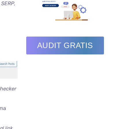
i
SERP,
AUDIT GRATIS
hecker
ama
al link