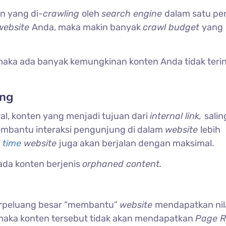
n yang di-
crawling
oleh
search engine
dalam satu pe
website
Anda, maka makin banyak
crawl budget
yang
 maka ada banyak kemungkinan konten Anda tidak teri
ang
wal, konten yang menjadi tujuan dari
internal link,
salin
embantu interaksi pengunjung di dalam
website
lebih
 time
website
juga akan berjalan dengan maksimal.
ada konten berjenis
orphaned content.
rpeluang besar “membantu”
website
mendapatkan nil
 maka konten tersebut tidak akan mendapatkan
Page 