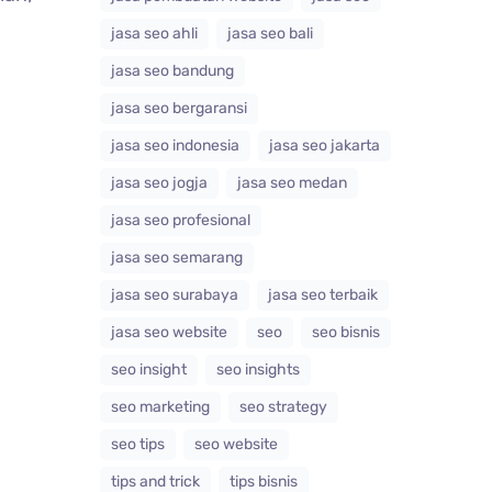
jasa seo ahli
jasa seo bali
jasa seo bandung
jasa seo bergaransi
jasa seo indonesia
jasa seo jakarta
jasa seo jogja
jasa seo medan
jasa seo profesional
jasa seo semarang
jasa seo surabaya
jasa seo terbaik
jasa seo website
seo
seo bisnis
seo insight
seo insights
seo marketing
seo strategy
seo tips
seo website
tips and trick
tips bisnis