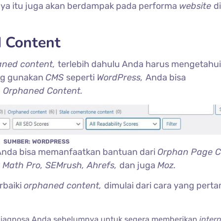
ya itu juga akan berdampak pada performa
website
d
 Content
aned content,
terlebih dahulu Anda harus mengetahui
ng gunakan
CMS
seperti
WordPress,
Anda bisa
, Orphaned Content.
SUMBER: WORDPRESS
nda bisa memanfaatkan bantuan dari
Orphan Page C
 Math Pro, SEMrush, Ahrefs,
dan juga
Moz.
rbaiki
orphaned content,
dimulai dari cara yang pert
diagnosa Anda sebelumnya untuk segera memberikan
intern