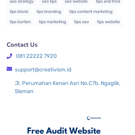
seo strategy
seo tips
seo website
tips and trick
tips bisnis
tips branding
tips content marketing
tips konten
tips marketing
tips seo
tips website
Contact Us
081 22222 7920
support@creativism.id
Jl. Perumahan Kenari Asri No.C7b, Ngaglik,
Sleman