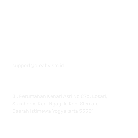
081 22222 7920
support@creativism.id
Jl. Perumahan Kenari Asri No.C7b, Losari,
Sukoharjo, Kec. Ngaglik, Kab. Sleman,
Daerah Istimewa Yogyakarta 55581