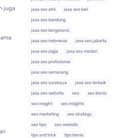
n juga
jasa seo ahli
jasa seo bali
jasa seo bandung
jasa seo bergaransi
tama
jasa seo indonesia
jasa seo jakarta
jasa seo jogja
jasa seo medan
jasa seo profesional
jasa seo semarang
jasa seo surabaya
jasa seo terbaik
jasa seo website
seo
seo bisnis
seo insight
seo insights
seo marketing
seo strategy
seo tips
seo website
ari
tips and trick
tips bisnis