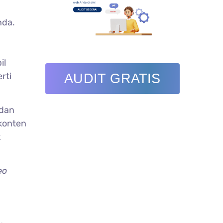
nda.
il
rti
AUDIT GRATIS
 dan
 konten
k
eo