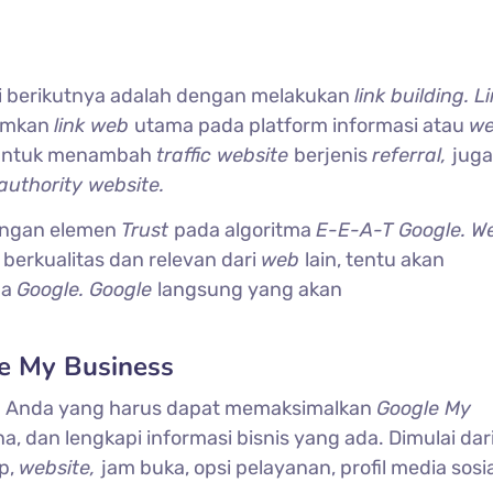
i berikutnya adalah dengan melakukan
link building. L
namkan
link web
utama pada platform informasi atau
w
in untuk menambah
traffic website
berjenis
referral,
juga
authority website.
dengan elemen
Trust
pada algoritma
E-E-A-T Google. W
k
berkualitas dan relevan dari
web
lain, tentu akan
ma
Google. Google
langsung yang akan
le My Business
h Anda yang harus dapat memaksimalkan
Google My
na, dan lengkapi informasi bisnis yang ada. Dimulai dar
hp,
website,
jam buka, opsi pelayanan, profil media sosi