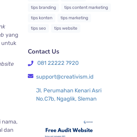
tips branding
tips content marketing
tips konten
tips marketing
ink
tips seo
tips website
eb
yang
 untuk
Contact Us
081 22222 7920
ebsite
support@creativism.id
Jl. Perumahan Kenari Asri
No.C7b, Ngaglik, Sleman
i nama,
al dan