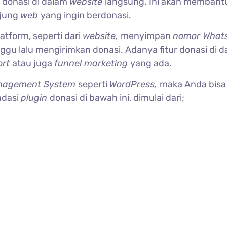
 donasi di dalam
website
langsung. Ini akan membant
njung
web
yang ingin berdonasi.
atform, seperti dari
website,
menyimpan
nomor What
u lalu mengirimkan donasi. Adanya fitur donasi di d
ort
atau juga
funnel marketing
yang ada.
nagement System
seperti
WordPress,
maka Anda bisa
ndasi
plugin
donasi di bawah ini, dimulai dari;