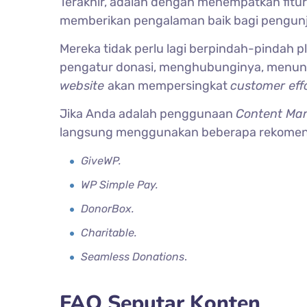
Terakhir, adalah dengan menempatkan fitur
memberikan pengalaman baik bagi pengu
Mereka tidak perlu lagi berpindah-pindah pl
pengatur donasi, menghubunginya, menungg
website
akan mempersingkat
customer eff
Jika Anda adalah penggunaan
Content Ma
langsung menggunakan beberapa rekome
GiveWP.
WP Simple Pay.
DonorBox.
Charitable.
Seamless Donations
.
FAQ Seputar Konten