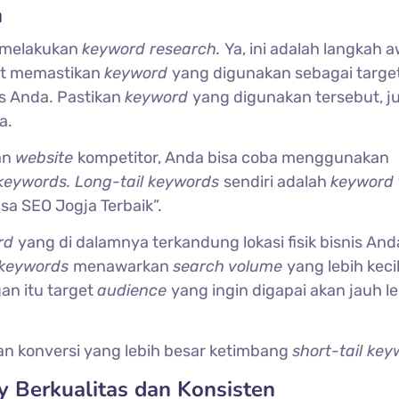
h
 melakukan
keyword research.
Ya, ini adalah langkah a
at memastikan
keyword
yang digunakan sebagai targe
is Anda. Pastikan
keyword
yang digunakan tersebut, j
a.
an
website
kompetitor, Anda bisa coba menggunakan
 keywords. Long-tail keywords
sendiri adalah
keyword
asa SEO Jogja Terbaik”.
rd
yang di dalamnya terkandung lokasi fisik bisnis And
l keywords
menawarkan
search volume
yang lebih keci
an itu target
audience
yang ingin digapai akan jauh l
an konversi yang lebih besar ketimbang
short-tail key
 Berkualitas dan Konsisten