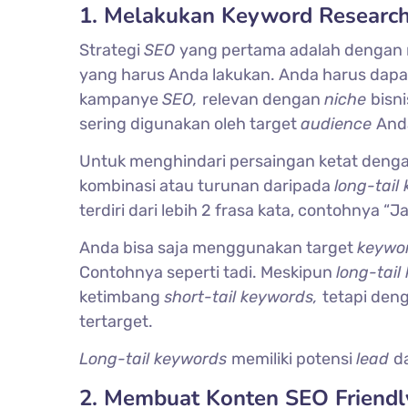
1. Melakukan Keyword Researc
Strategi
SEO
yang pertama adalah dengan
yang harus Anda lakukan. Anda harus dap
kampanye
SEO,
relevan dengan
niche
bisn
sering digunakan oleh target
audience
And
Untuk menghindari persaingan ketat deng
kombinasi atau turunan daripada
long-tail
terdiri dari lebih 2 frasa kata, contohnya “J
Anda bisa saja menggunakan target
keywo
Contohnya seperti tadi. Meskipun
long-tai
ketimbang
short-tail keywords,
tetapi deng
tertarget.
Long-tail keywords
memiliki potensi
lead
d
2. Membuat Konten SEO Friendly