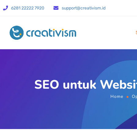
6281 22222 7920
support@creativism.id
SEO untuk Website
Home
Op