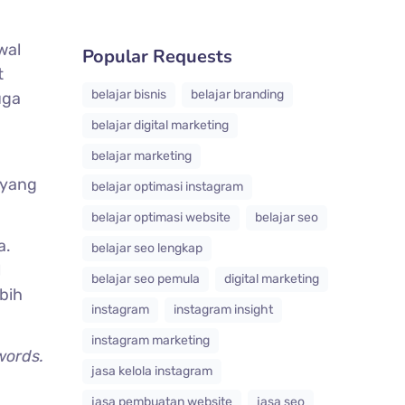
wal
Popular Requests
t
belajar bisnis
belajar branding
uga
belajar digital marketing
belajar marketing
yang
belajar optimasi instagram
belajar optimasi website
belajar seo
a.
belajar seo lengkap
l
belajar seo pemula
digital marketing
ebih
instagram
instagram insight
instagram marketing
words.
jasa kelola instagram
jasa pembuatan website
jasa seo