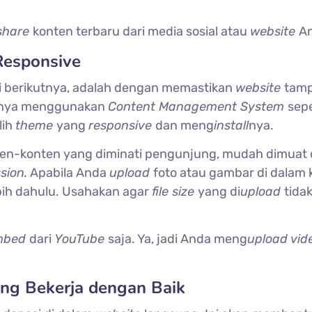
share
konten terbaru dari media sosial atau
website
A
Responsive
i berikutnya, adalah dengan memastikan
website
tamp
nnya menggunakan
Content Management System
sepe
lih
theme
yang
responsive
dan meng
install
nya.
ten-konten yang diminati pengunjung, mudah dimuat
sion.
Apabila Anda
upload
foto atau gambar di dalam
bih dahulu. Usahakan agar
file size
yang di
upload
tida
embed
dari
YouTube
saja. Ya, jadi Anda meng
upload vid
ang Bekerja dengan Baik