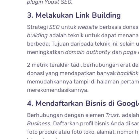
plugin Yoast SEO.
3. Melakukan Link Building
Strategi
SEO
untuk
website
berbasis donas
building
adalah teknik untuk dapat mena
berbeda. Tujuan daripada teknik ini, sela
meningkatkan
domain authority
dan
page 
2 metrik terakhir tadi, berhubungan erat 
donasi yang mendapatkan banyak
backlin
memudahkannya tampil di halaman perta
merekomendasikannya.
4. Mendaftarkan Bisnis di Goog
Berhubungan dengan elemen
Trust,
adala
Business.
Daftarkan profil bisnis Anda di sa
foto produk atau foto toko, alamat, nomor 