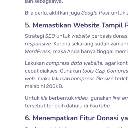
lain sebagainya.
Bila perlu, aktifkan juga
Google Post
untuk
5. Memastikan Website Tampil 
Strategi
SEO
untuk
website
berbasis donas
responsive.
Karena sekarang sudah zama
WordPress,
maka Anda hanya tinggal memi
Lakukan
compress data website,
agar kon
cepat diakses. Gunakan
tools Gzip Compres
web,
maka lakukan
compress file size
terle
melebihi 200KB.
Untuk
file
berbentuk
video,
gunakan
link 
tersebut terlebih dahulu di
YouTube.
6. Menempatkan Fitur Donasi y