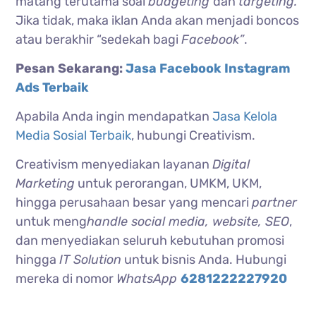
matang terutama soal
budgeting
dan
targeting.
Jika tidak, maka iklan Anda akan menjadi boncos
atau berakhir “sedekah bagi
Facebook”
.
Pesan Sekarang:
Jasa Facebook Instagram
Ads Terbaik
Apabila Anda ingin mendapatkan
Jasa Kelola
Media Sosial Terbaik
, hubungi Creativism.
Creativism menyediakan layanan
Digital
Marketing
untuk perorangan, UMKM, UKM,
hingga perusahaan besar yang mencari
partner
untuk meng
handle social media, website, SEO
,
dan menyediakan seluruh kebutuhan promosi
hingga
IT Solution
untuk bisnis Anda. Hubungi
mereka di nomor
WhatsApp
6281222227920