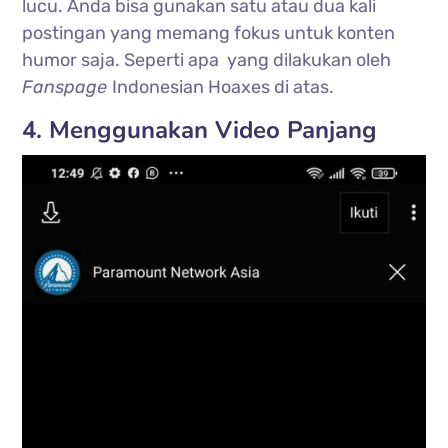
lucu. Anda bisa gunakan satu atau dua kali
postingan yang memang fokus untuk konten
humor saja. Seperti apa yang dilakukan oleh
Fanspage
Indonesian Hoaxes di atas.
4. Menggunakan Video Panjang