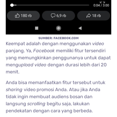
SUMBER: FACEBOOK.COM
Keempat adalah dengan menggunakan
video
panjang. Ya,
Facebook
memiliki fitur tersendiri
yang memungkinkan penggunanya untuk dapat
meng
upload video
dengan durasi lebih dari 20
menit.
Anda bisa memanfaatkan fitur tersebut untuk
sharing
video promosi Anda. Atau jika Anda
tidak ingin membuat audiens bosan dan
langsung
scrolling
begitu saja, lakukan
pendekatan dengan cara yang berbeda.