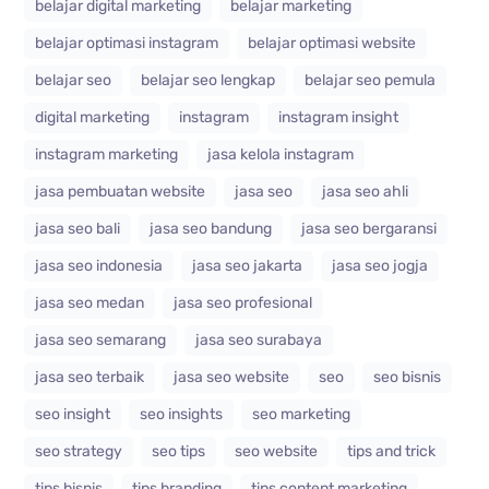
belajar digital marketing
belajar marketing
belajar optimasi instagram
belajar optimasi website
belajar seo
belajar seo lengkap
belajar seo pemula
digital marketing
instagram
instagram insight
instagram marketing
jasa kelola instagram
jasa pembuatan website
jasa seo
jasa seo ahli
jasa seo bali
jasa seo bandung
jasa seo bergaransi
jasa seo indonesia
jasa seo jakarta
jasa seo jogja
jasa seo medan
jasa seo profesional
jasa seo semarang
jasa seo surabaya
jasa seo terbaik
jasa seo website
seo
seo bisnis
seo insight
seo insights
seo marketing
seo strategy
seo tips
seo website
tips and trick
tips bisnis
tips branding
tips content marketing