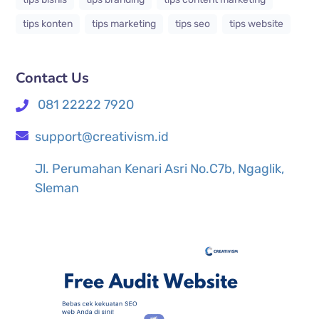
tips konten
tips marketing
tips seo
tips website
Contact Us
081 22222 7920
support@creativism.id
Jl. Perumahan Kenari Asri No.C7b, Ngaglik,
Sleman