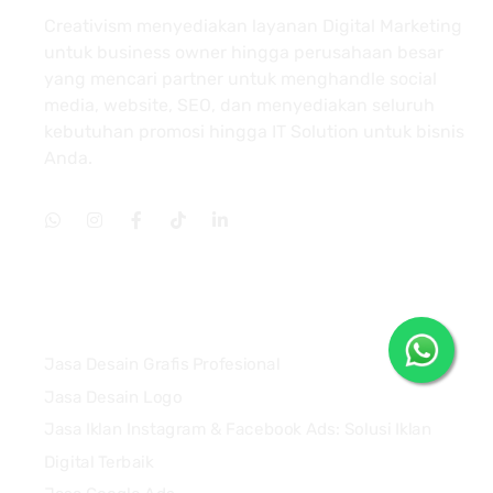
Creativism menyediakan layanan Digital Marketing
untuk business owner hingga perusahaan besar
yang mencari partner untuk menghandle social
media, website, SEO, dan menyediakan seluruh
kebutuhan promosi hingga IT Solution untuk bisnis
Anda.
Services
Jasa Desain Grafis Profesional
Jasa Desain Logo
Jasa Iklan Instagram & Facebook Ads: Solusi Iklan
Digital Terbaik