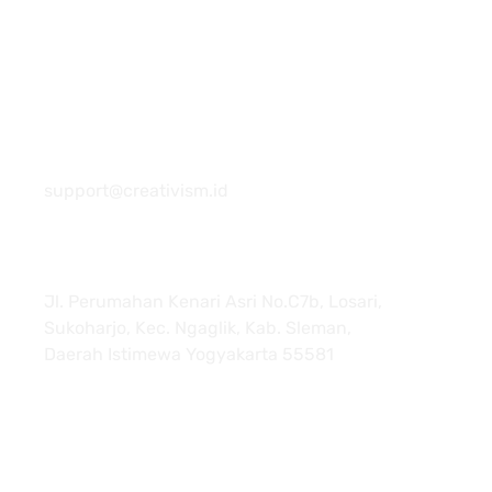
081 22222 7920
support@creativism.id
Jl. Perumahan Kenari Asri No.C7b, Losari,
Sukoharjo, Kec. Ngaglik, Kab. Sleman,
Daerah Istimewa Yogyakarta 55581
About