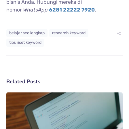
bisnis Anda. Hubungi mereka di
nomor
WhatsApp
6281 22222 7920
.
belajar seo lengkap
research keyword
tips riset keyword
Related Posts