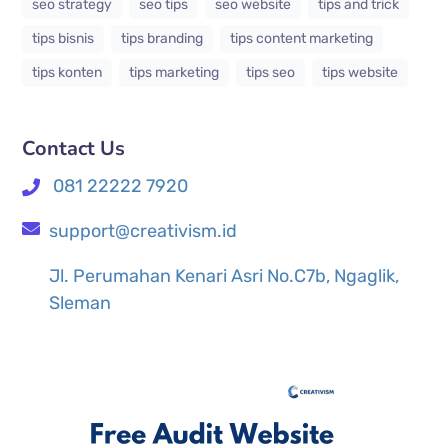
seo strategy
seo tips
seo website
tips and trick
tips bisnis
tips branding
tips content marketing
tips konten
tips marketing
tips seo
tips website
Contact Us
081 22222 7920
support@creativism.id
Jl. Perumahan Kenari Asri No.C7b, Ngaglik,
Sleman