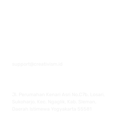
081 22222 7920
support@creativism.id
Jl. Perumahan Kenari Asri No.C7b, Losari,
Sukoharjo, Kec. Ngaglik, Kab. Sleman,
Daerah Istimewa Yogyakarta 55581