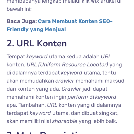
membacanya lengkap melalui klik
link
artikel di
bawah ini;
Baca Juga:
Cara Membuat Konten SEO-
Friendly yang Menjual
2. URL Konten
Tempat
keyword
utama kedua adalah
URL
konten.
URL (Uniform Resource Locator)
yang
di dalamnya terdapat
keyword
utama, tentu
akan memudahkan
crawler
memahami maksud
dari konten yang ada.
Crawler
jadi dapat
memahami konten ingin
perform
di
keyword
apa.
Tambahan,
URL
konten yang di dalamnya
terdapat
keyword
utama, dan dibuat singkat,
akan memiliki nilai
shareable
yang lebih baik.