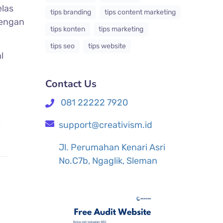
las
tips branding
tips content marketing
dengan
tips konten
tips marketing
tips seo
tips website
l
Contact Us
081 22222 7920
support@creativism.id
Jl. Perumahan Kenari Asri
No.C7b, Ngaglik, Sleman