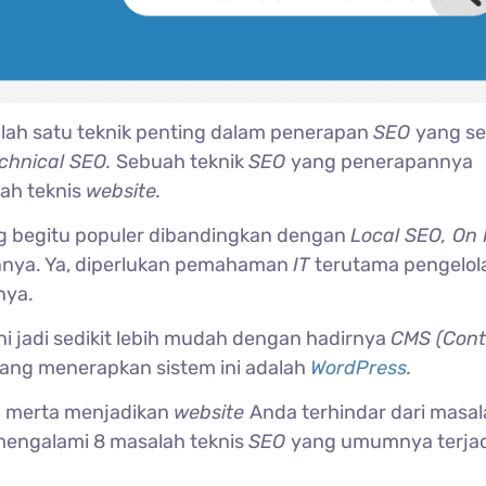
lah satu teknik penting dalam penerapan
SEO
yang se
chnical SEO.
Sebuah teknik
SEO
yang penerapannya
ah teknis
website.
ng begitu populer dibandingkan dengan
Local SEO, On
annya. Ya, diperlukan pemahaman
IT
terutama pengelol
nya.
ini jadi sedikit lebih mudah dengan hadirnya
CMS (Cont
 yang menerapkan sistem ini adalah
WordPress
.
ta merta menjadikan
website
Anda terhindar dari masa
mengalami 8 masalah teknis
SEO
yang umumnya terjad