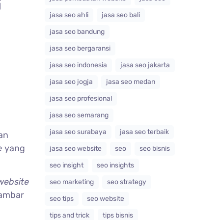
i
jasa seo ahli
jasa seo bali
jasa seo bandung
jasa seo bergaransi
jasa seo indonesia
jasa seo jakarta
jasa seo jogja
jasa seo medan
jasa seo profesional
jasa seo semarang
jasa seo surabaya
jasa seo terbaik
an
e
yang
jasa seo website
seo
seo bisnis
seo insight
seo insights
website
seo marketing
seo strategy
gambar
seo tips
seo website
tips and trick
tips bisnis