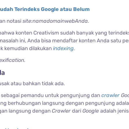
udah Terindeks Google atau Belum
an notasi
site:namadomainwebAnda.
bahwa konten Creativism sudah banyak yang terindek
asalah ini, Anda bisa mendaftar konten Anda satu pe
k kemudian dilakukan
indexing
.
exification.
da
usak atau bahkan tidak ada.
si sebagai pemandu untuk pengunjung dan
crawler
Goo
ng berhubungan langsung dengan pengunjung adalah
gan langsung dengan
Crawler
dari
Google
adalah jenis