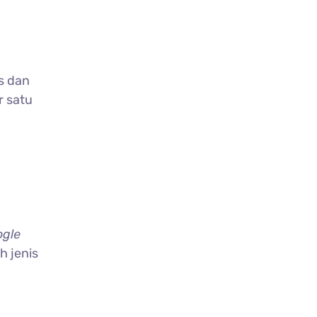
s dan
r satu
gle
 jenis