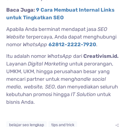
Baca Juga:
9 Cara Membuat Internal Links
untuk Tingkatkan SEO
Apabila Anda berminat mendapat jasa
SEO
Website
terpercaya, Anda dapat menghubungi
nomor
WhatsApp
62812-2222-7920
.
Itu adalah nomor
WhatsApp
dari
Creativism.id.
Layanan
Digital Marketing
untuk perorangan,
UMKM, UKM, hingga perusahaan besar yang
mencari partner untuk meng
handle social
media, website, SEO
, dan menyediakan seluruh
kebutuhan promosi hingga
IT Solution
untuk
bisnis Anda.
belajar seo lengkap
tips and trick