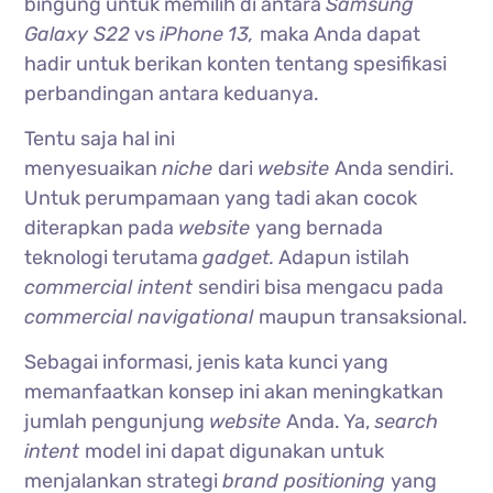
bingung untuk memilih di antara
Samsung
Galaxy S22
vs
iPhone
13,
maka Anda dapat
hadir untuk berikan konten tentang spesifikasi
perbandingan antara keduanya.
Tentu saja hal ini
menyesuaikan
niche
dari
website
Anda sendiri.
Untuk perumpamaan yang tadi akan cocok
diterapkan pada
website
yang bernada
teknologi terutama
gadget.
Adapun istilah
commercial intent
sendiri bisa mengacu pada
commercial navigational
maupun transaksional.
Sebagai informasi, jenis kata kunci yang
memanfaatkan konsep ini akan meningkatkan
jumlah pengunjung
website
Anda. Ya,
search
intent
model ini dapat digunakan untuk
menjalankan strategi
brand positioning
yang