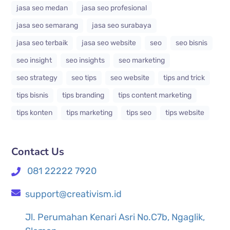
jasa seo medan
jasa seo profesional
jasa seo semarang
jasa seo surabaya
jasa seo terbaik
jasa seo website
seo
seo bisnis
seo insight
seo insights
seo marketing
seo strategy
seo tips
seo website
tips and trick
tips bisnis
tips branding
tips content marketing
tips konten
tips marketing
tips seo
tips website
Contact Us
081 22222 7920
support@creativism.id
Jl. Perumahan Kenari Asri No.C7b, Ngaglik,