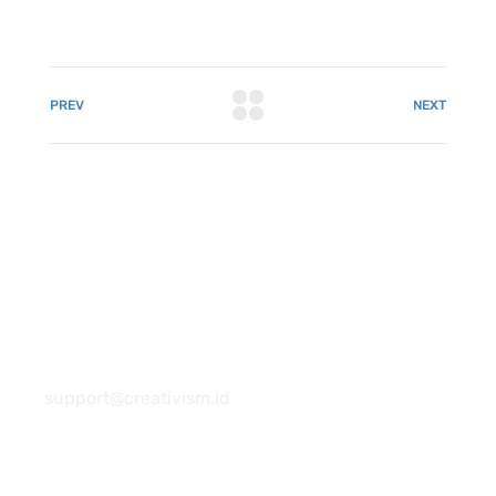
PREV
NEXT
081 22222 7920
support@creativism.id