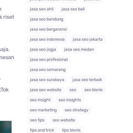
n
jasa seo ahli
jasa seo bali
 riset
jasa seo bandung
jasa seo bergaransi
jasa seo indonesia
jasa seo jakarta
saja.
jasa seo jogja
jasa seo medan
emesan
jasa seo profesional
jasa seo semarang
.
jasa seo surabaya
jasa seo terbaik
kTok
jasa seo website
seo
seo bisnis
seo insight
seo insights
seo marketing
seo strategy
seo tips
seo website
tips and trick
tips bisnis