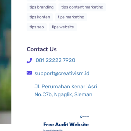
tips branding
tips content marketing
tips konten
tips marketing
tips seo
tips website
Contact Us
081 22222 7920
support@creativism.id
Jl. Perumahan Kenari Asri
No.C7b, Ngaglik, Sleman