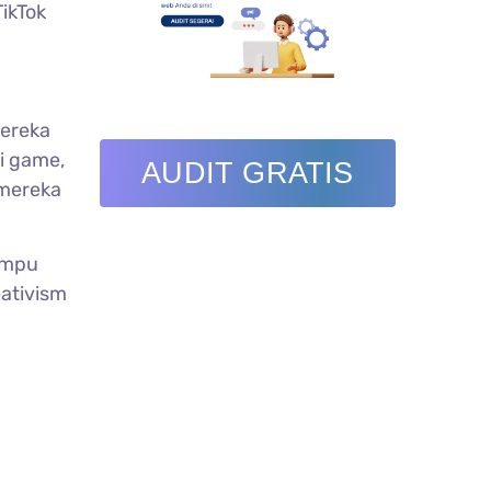
ikTok
Mereka
ri game,
AUDIT GRATIS
 mereka
ampu
eativism