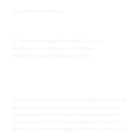
081 22222 7920
support@creativism.id
Jl. Perumahan Kenari Asri No.C7b, Losari,
Sukoharjo, Kec. Ngaglik, Kab. Sleman,
Daerah Istimewa Yogyakarta 55581
About
Creativism menyediakan layanan Digital Marketing
untuk business owner hingga perusahaan besar
yang mencari partner untuk menghandle social
media, website, SEO, dan menyediakan seluruh
kebutuhan promosi hingga IT Solution untuk bisnis