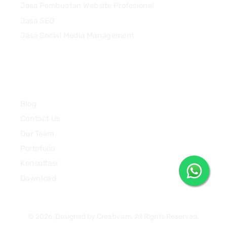
Jasa Pembuatan Website Profesional
Jasa SEO
Jasa Social Media Management
Quick Links
Blog
Contact Us
Our Team
Portofolio
Konsultasi
Download
© 2026, Designed by Creativism. All Rights Reserved.