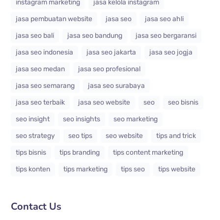
instagram marketing
jasa kelola instagram
jasa pembuatan website
jasa seo
jasa seo ahli
jasa seo bali
jasa seo bandung
jasa seo bergaransi
jasa seo indonesia
jasa seo jakarta
jasa seo jogja
jasa seo medan
jasa seo profesional
jasa seo semarang
jasa seo surabaya
jasa seo terbaik
jasa seo website
seo
seo bisnis
seo insight
seo insights
seo marketing
seo strategy
seo tips
seo website
tips and trick
tips bisnis
tips branding
tips content marketing
tips konten
tips marketing
tips seo
tips website
Contact Us