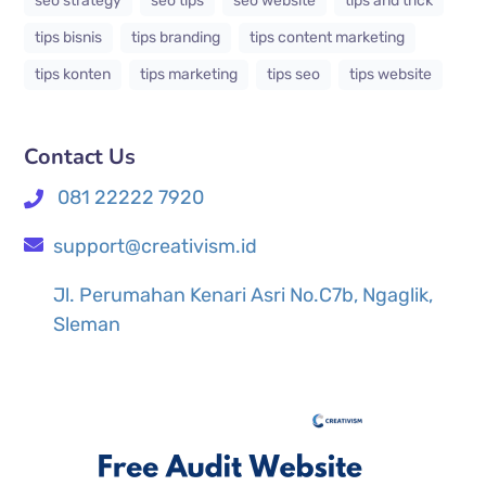
seo strategy
seo tips
seo website
tips and trick
tips bisnis
tips branding
tips content marketing
tips konten
tips marketing
tips seo
tips website
Contact Us
081 22222 7920
support@creativism.id
Jl. Perumahan Kenari Asri No.C7b, Ngaglik,
Sleman