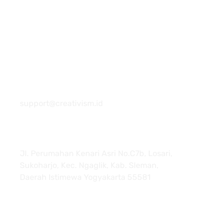
081 22222 7920
support@creativism.id
Jl. Perumahan Kenari Asri No.C7b, Losari,
Sukoharjo, Kec. Ngaglik, Kab. Sleman,
Daerah Istimewa Yogyakarta 55581