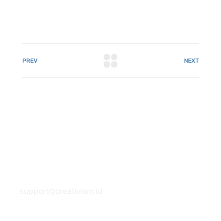
PREV
NEXT
081 22222 7920
support@creativism.id