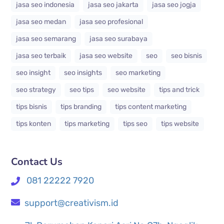
jasa seo indonesia
jasa seo jakarta
jasa seo jogja
jasa seo medan
jasa seo profesional
jasa seo semarang
jasa seo surabaya
jasa seo terbaik
jasa seo website
seo
seo bisnis
seo insight
seo insights
seo marketing
seo strategy
seo tips
seo website
tips and trick
tips bisnis
tips branding
tips content marketing
tips konten
tips marketing
tips seo
tips website
Contact Us
081 22222 7920
support@creativism.id