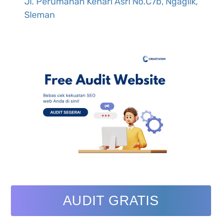
Jl. Perumahan Kenari Asri No.C7b, Ngaglik,
Sleman
AUDIT GRATIS