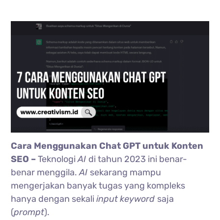
Cara Menggunakan Chat GPT untuk Konten
SEO –
Teknologi
AI
di tahun 2023 ini benar-
benar menggila.
AI
sekarang mampu
mengerjakan banyak tugas yang kompleks
hanya dengan sekali
input
keyword
saja
(
prompt
).